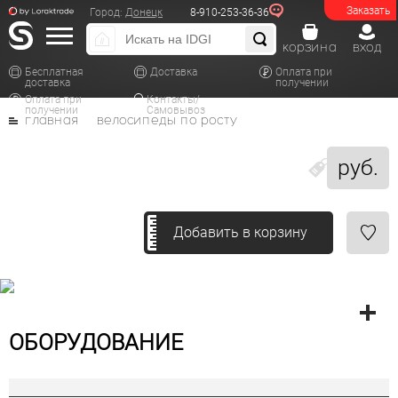
Заказать
Город:
Донецк
8-910-253-36-36
корзина
вход
Бесплатная
Доставка
Оплата при
доставка
получении
Оплата при
Контакты/
получении
Самовывоз
главная
велосипеды по росту
руб.
Добавить в корзину
ОБОРУДОВАНИЕ