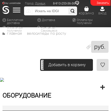
Заказать
Город:
Донецк
8-910-253-36-36
корзина
вход
Бесплатная
Доставка
Оплата при
доставка
получении
Оплата при
Контакты/
получении
Самовывоз
главная
велосипеды по росту
руб.
Добавить в корзину
ОБОРУДОВАНИЕ