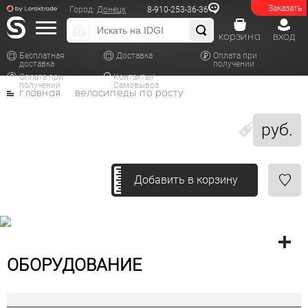
Заказать
Город:
Донецк
8-910-253-36-36
корзина
вход
Бесплатная
Доставка
Оплата при
доставка
получении
Оплата при
Контакты/
получении
Самовывоз
главная
велосипеды по росту
руб.
Добавить в корзину
ОБОРУДОВАНИЕ