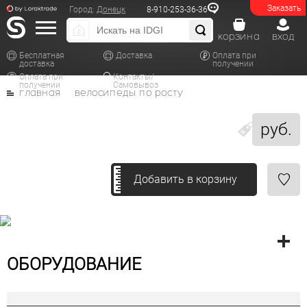
Заказать
Город:
Донецк
8-910-253-36-36
корзина
вход
Бесплатная
Доставка
Оплата при
доставка
получении
Оплата при
Контакты/
получении
Самовывоз
главная
велосипеды по росту
руб.
Добавить в корзину
ОБОРУДОВАНИЕ