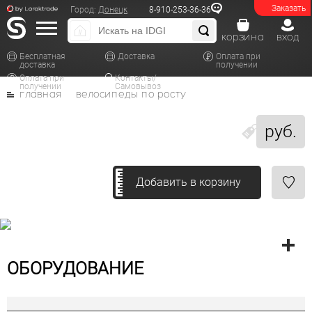
Заказать
Город:
Донецк
8-910-253-36-36
корзина
вход
Бесплатная
Доставка
Оплата при
доставка
получении
Оплата при
Контакты/
получении
Самовывоз
главная
велосипеды по росту
руб.
Добавить в корзину
ОБОРУДОВАНИЕ