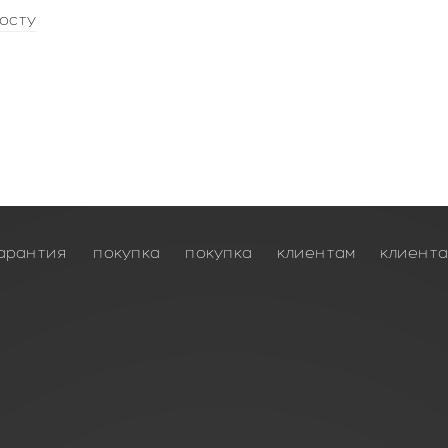
осту
арантия
покупка
покупка
клиентам
клиент