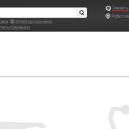
Заказать
Работаем
по московс
тавка
Оплата при получении
такты/Самовывоз