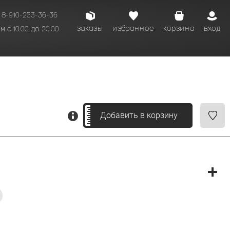
8-910-253-36-36
заказы
избранное
корзина
вход
 с 10.00 до 20.00
кому времени.
Добавить в корзину