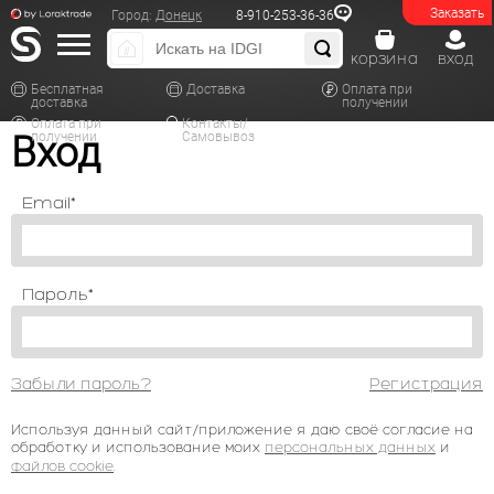
Заказать
Город:
Донецк
8-910-253-36-36
корзина
вход
Бесплатная
Доставка
Оплата при
доставка
получении
Оплата при
Контакты/
Вход
получении
Самовывоз
Email*
Пароль*
Забыли пароль?
Регистрация
Используя данный сайт/приложение я даю своё согласие на
обработку и использование моих
персональных данных
и
файлов cookie
.